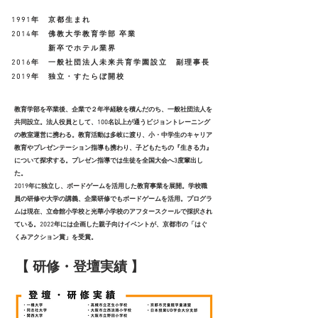
1991年 京都生まれ
2014年 佛教大学教育学部 卒業
新卒でホテル業界
2016年 一般社団法人未来共育学園設立 副理事長
2019年 独立・すたらぼ開校
教育学部を卒業後、企業で２年半経験を積んだのち、一般社団法人を
共同設立。法人役員として、100名以上が通うビジョントレーニング
の教室運営に携わる。教育活動は多岐に渡り、小・中学生のキャリア
教育やプレゼンテーション指導も携わり、子どもたちの『生きる力』
について探求する。プレゼン指導では生徒を全国大会へ3度輩出し
た。
2019年に独立し、ボードゲームを活用した教育事業を展開。学校職
員の研修や大学の講義、企業研修でもボードゲームを活用。プログラ
ムは現在、立命館小学校と光華小学校のアフタースクールで採択され
ている。2022年には企画した親子向けイベントが、京都市の「はぐ
くみアクション賞」を受賞。
【 ​研修・登壇実績 】